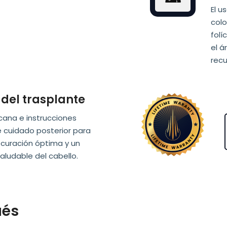
El u
colo
folí
el 
recu
del trasplante
rcana e instrucciones
 cuidado posterior para
 curación óptima y un
aludable del cabello.
ués