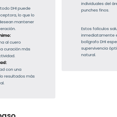
individuales del á
étodo DHI puede
punches finos.
eceptora, lo que lo
e desean mantener
eración.
Estos folículos sa
inmediatamente en
nimo:
bolígrafo DHI esp
a al cuero
supervivencia ópt
una curación más
natural.
tividad.
dad:
ad con una
do resultados más
al.
paso