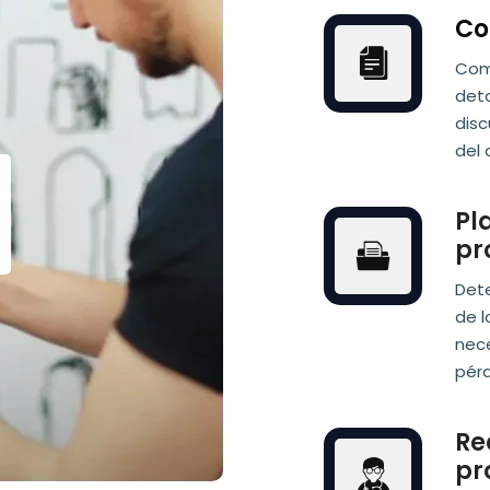
Co
Com
deta
disc
del 
Pl
pr
Dete
de l
nece
pérd
Re
pr