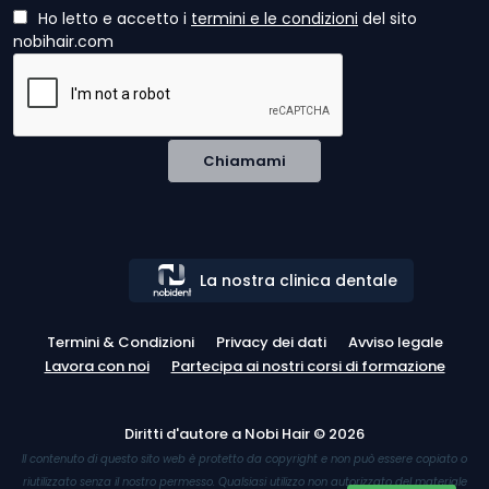
Ho letto e accetto i
termini e le condizioni
del sito
nobihair.com
Chiamami
SERVIZIO GRATUITO
La nostra clinica dentale
Ricevi la tua analisi gratuita
dei capelli oggi
Termini & Condizioni
Privacy dei dati
Avviso legale
I nostri esperti valuteranno la tua
Lavora con noi
Partecipa ai nostri corsi di formazione
perdita di capelli e creeranno un
piano personalizzato.
Diritti d'autore a Nobi Hair
©
2026
100% Gratis
Risposta 24h
Il contenuto di questo sito web è protetto da copyright e non può essere copiato o
riutilizzato senza il nostro permesso. Qualsiasi utilizzo non autorizzato del materiale