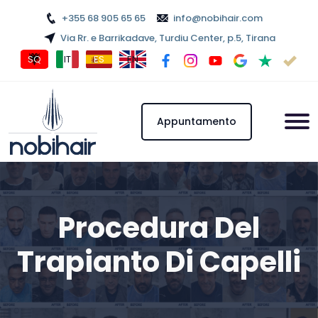
+355 68 905 65 65
info@nobihair.com
Via Rr. e Barrikadave, Turdiu Center, p.5, Tirana
SQ
IT
ES
EN
Appuntamento
Procedura Del
Trapianto Di Capelli